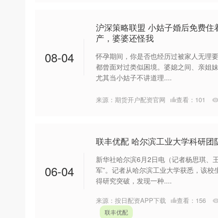
沪深策略联盟 小姑子婚后免费住
产，婆婆还怪我
08-04
怀孕期间，你是否也经历过被家人无理要
都曾面对过类似困境。婆媳之间、亲姐
尤其当小姑子不讲道理....
来源：期货开户配资官网
查看：
101
联丰优配 哈尔滨工业大学科研团
新华社哈尔滨6月2日电（记者杨思琪、
06-04
军”。记者从哈尔滨工业大学获悉，该校
得研究突破，发现一种....
来源：按日配资APP下载
查看：
156
联丰优配