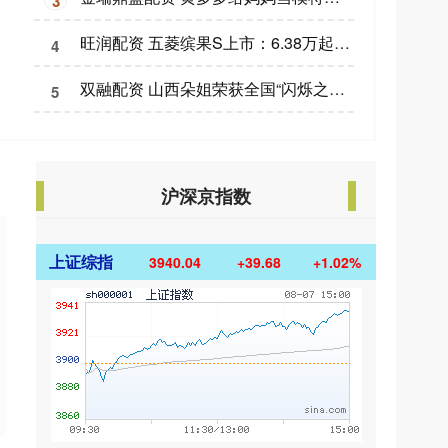
3
旺润配资 五菱缤果S上市：6.38万起售，430km续航，打造年轻消费者纯电精品小车新选择
4
双融配资 山西朵姐荣获全国“闪烁之星”，闪耀少儿艺术舞台
5
沪深京指数
上证综指
3940.04
+39.68
+1.02%