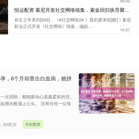
09-03
恒运配资 索尼开发社交网络续集，索金回归执导聚焦Facebook内幕_加菲_西和_人人
有生之年系列[666]，《#社交网络2# 》真的要来啦[酷]！索尼
影业正式开发《社交网络》续集，编剧....
10-27
怀孕，6个月却查出白血病，她拼
每一次回响，都能拨动心底最柔软的弦。
如潮水般涌上心头。 没有任何一位母
：
涨8配资
长红配资