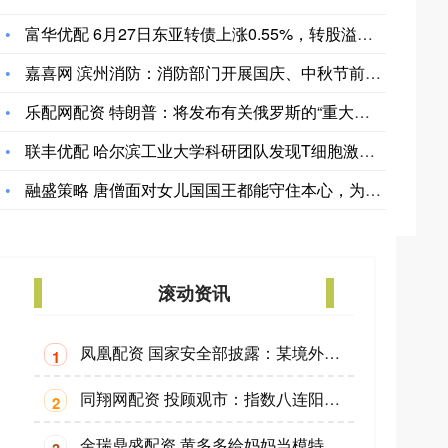
富华优配 6月27日东亚转债上涨0.55%，转股溢价率27.
嘉喜网 滨州消防：消防部门开展国庆、中秋节前消防安全检查
乐配网配资 特朗普：将发布有关俄罗斯的“重大声明”
联丰优配 哈尔滨工业大学科研团队发现T细胞激活抗癌新机制
融盛策略 唐僧面对女儿国国王都能守住本心，为何差点被蝎子精，
滚动资讯
凤凰配资 国家安全部披露：某境外组织长期对华渗透，借慈善等名义窃密
1
同翔网配资 投顾观市：指数八连阳，要追加仓位吗？
2
金瑞鼎盛配资 黄多多给妈妈当模特，母女情深温馨有爱