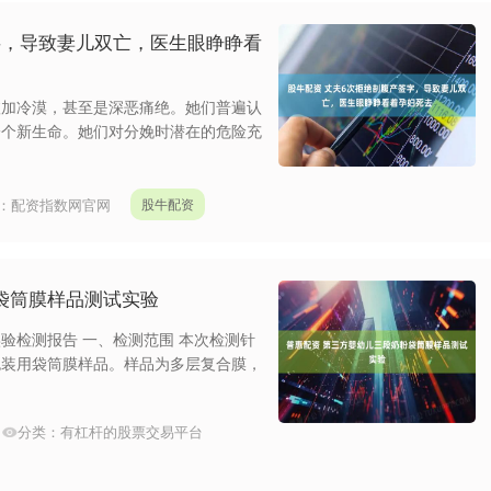
字，导致妻儿双亡，医生眼睁睁看
愈加冷漠，甚至是深恶痛绝。她们普遍认
一个新生命。她们对分娩时潜在的危险充
：
配资指数网官网
股牛配资
袋筒膜样品测试实验
验检测报告 一、检测范围 本次检测针
包装用袋筒膜样品。样品为多层复合膜，
分类：
有杠杆的股票交易平台