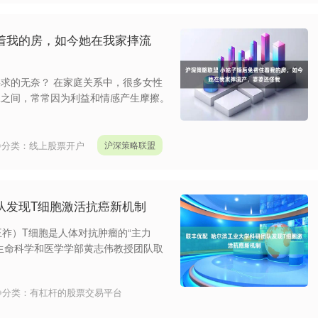
着我的房，如今她在我家摔流
求的无奈？ 在家庭关系中，很多女性
妹之间，常常因为利益和情感产生摩擦。
分类：
线上股票开户
沪深策略联盟
队发现T细胞激活抗癌新机制
王祚）T细胞是人体对抗肿瘤的“主力
生命科学和医学学部黄志伟教授团队取
分类：
有杠杆的股票交易平台