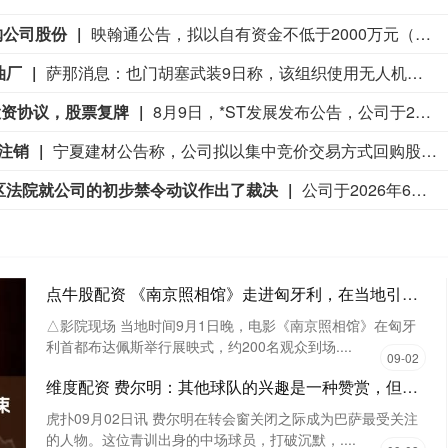
回购公司股份
映翰通公告，拟以自有资金不低于2000万元（含）、不超过3000万元（含）回购公司股份，回购价格不超过56元/股（含），所回购股份将用于注销并相应减少注册资本。回购期限为自股东会审议通过之日起6个月。本次回购方案尚需提交公司股东会审议。
油厂
萨那消息：也门胡塞武装9日称，该组织使用无人机对位于沙特阿拉伯吉赞的沙特阿美公司炼油厂发动了“精准打击”。 胡塞武装发言人叶海亚·萨雷亚在声明中说，此次打击是为了回应不久前沙特无人机侵犯也门领空的行为。 沙特阿拉伯能源部9日早些时候在社交媒体上说，位于吉赞的沙特阿美公司炼油厂的一处设施当天凌晨发生火灾。该公司工业安全消防队已将火灾扑灭，事故未造成人员伤亡。(新华社)
投资协议，股票复牌
8月9日，*ST发展发布公告，公司于2026年8月7日与预重整牵头投资人天津景行新能企业管理咨询有限公司、共青城景行新能产业投资合伙企业（有限合伙）共同签署了《财信地产发展集团股份有限公司重整投资协议》。根据协议，公司以总股本11亿股为基数，按每10股转增约5.96113176702839股的比例实施资本公积金转增股票，共计转增6.56亿股。转增完成后，总股本将增加至17.56亿股。前述转增股票不向原股东进行分配。乙方（天津景行与共青城景行）与全部联合体投资人合计受让6.26亿股转增股票，其中乙方受让3.43亿股。重整投资款合计6.26亿元，受让价格为1元/股。公司股票将于2026年8月10日上午开市起复牌。公告提示，虽然《重整投资协议》已签署，但仍可能存在协议被终止、解除、撤销、认定无效或不能履行等风险。此外，净资产转正安排、营业收入达标安排存在无法实现的风险，如相关指标未达标，公司股票将被终止上市。公司能否被法院受理重整、后续是否进入重整程序均存在不确定性。
注销
宁夏建材公告称，公司拟以集中竞价交易方式回购股份，资金总额不低于1亿元且不超过2亿元，回购价格不超过19.47元/股，回购期限为自股东会审议通过回购方案之日起3个月内。回购股份将用于注销，预计回购数量为513.61万-1027.22万股，占总股本的1.07%-2.15%。本次回购尚需股东会审议，存在未通过、无法实施等风险。
区法院就公司的初步禁令动议作出了裁决
公司于2026年6月12日发布了《自愿性公告》，就美国国防部将药明康德列入国防部1260H名单的认定提起诉讼。继公司于2026年6月11日对国防部提起诉讼后，公司于2026年6月29日向美国哥伦比亚特区联邦地区法院提出了初步禁令动议，寻求禁止国防部执行、实施1260H认定或依据1260H认定采取任何其他行动。美国时间2026年8月7日，法院就公司的初步禁令动议作出了裁决。公司对法院批准公司所申请的初步禁令的裁决表示欢迎。该裁决使公司在挑战1260H认定的司法程序期间免受该认定所带来的即时不利影响。
点牛股配资 《南京照相馆》走进匈牙利，在当地引发强烈共鸣
△影院现场 当地时间9月1日晚，电影《南京照相馆》在匈牙
利首都布达佩斯举行展映式，约200名观众到场....
09-02
维度配资 费尔明：其他球队的兴趣是一种赞赏，但我一直就想留在巴萨
虎扑09月02日讯 费尔明在转会窗关闭之际成为巴萨最受关注
的人物。这位青训出身的中场球员，打破沉默，....