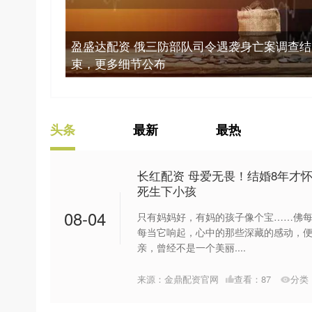
盈盛达配资 俄三防部队司令遇袭身亡案调查结
束，更多细节公布
头条
最新
最热
长红配资 母爱无畏！结婚8年才
死生下小孩
08-04
只有妈妈好，有妈的孩子像个宝……佛
每当它响起，心中的那些深藏的感动，便
亲，曾经不是一个美丽....
来源：金鼎配资官网
查看：
87
分类